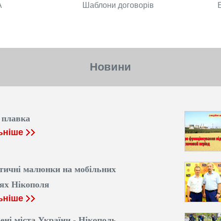
А
Шаблони договорів
Новини
 плавка
ьніше
тичні малюнки на мобільних
ях Нікополя
ьніше
ені міста України - Нікополь