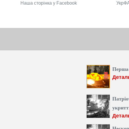
Наша сторінка у Facebook
УкрФ
Перша
Детал
Патріо
укритт
Детал
Нескор