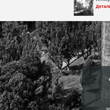
Детал
з