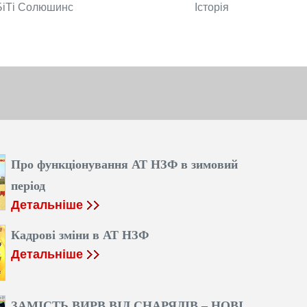
БіТі Солюшинс
Історія
Про функціонування АТ НЗФ в зимовий
період
Детальніше
Кадрові зміни в АТ НЗФ
Детальніше
ЗАМІСТЬ ВИРВ ВІД СНАРЯДІВ – НОВІ