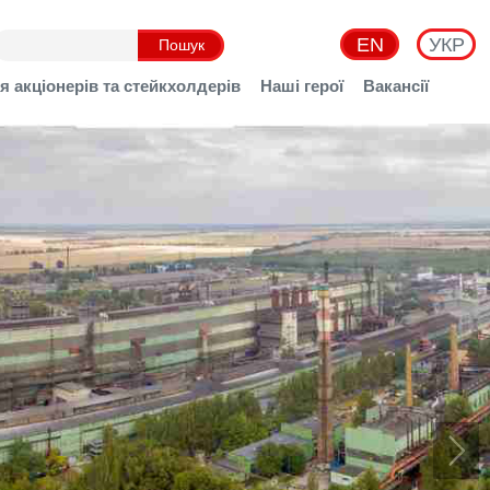
EN
УКР
я акціонерів та стейкхолдерів
Наші герої
Вакансії