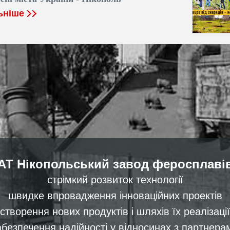
ьніше
АТ Нікопольський завод феросплаві
стрімкий розвиток технології
швидке впровадження інноваційних проектів
створення нових продуктів і шляхів їх реалізації
абезпечення надійності у відносинах з партнера