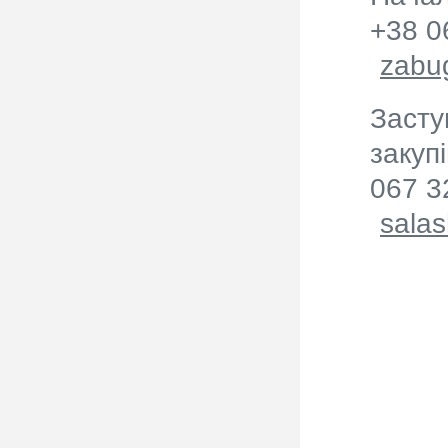
+38 0
zabu
Засту
закуп
067 3
sala