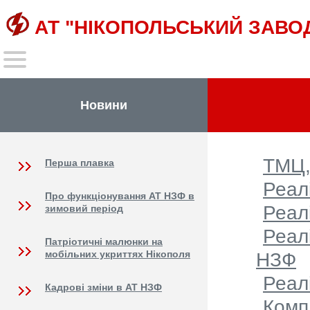
АТ "НІКОПОЛЬСЬКИЙ ЗАВО
Новини
ТМЦ,
Перша плавка
Реал
Про функціонування АТ НЗФ в
Реал
зимовий період
Реал
Патріотичні малюнки на
мобільних укриттях Нікополя
НЗФ
Реал
Кадрові зміни в АТ НЗФ
Комп