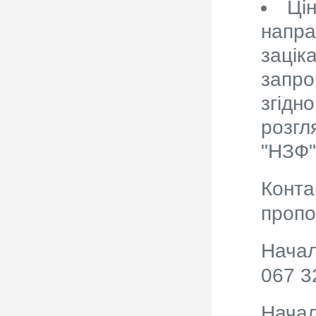
Ці
напра
зацік
запро
згідн
розгл
"НЗФ"
Конта
пропо
Начал
067 3
Начал