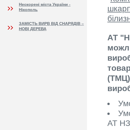
Нескорені міста України -
шкарп
Нікополь
білиз
ЗАМІСТЬ ВИРВ ВІД СНАРЯДІВ –
НОВІ ДЕРЕВА
АТ "
можл
вироб
товар
(ТМЦ)
вироб
Ум
Ум
АТ НЗ