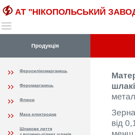
АТ "НІКОПОЛЬСЬКИЙ ЗАВО
Продукція
Феросилікомарганець
Мате
шлак
Феромарганець
метал
Флюси
Зерна
Маса електродна
від 0
Шлакове лиття
менш 
з вогнено-рідких шлаків